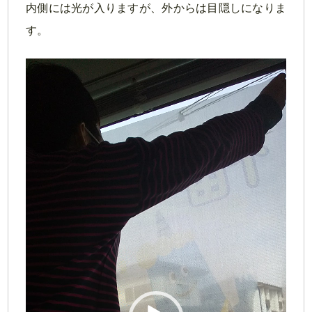
内側には光が入りますが、外からは目隠しになりま
す。
動
画
プ
レ
ー
ヤ
ー