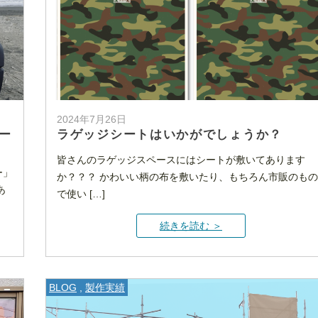
2024年7月26日
ー
ラゲッジシートはいかがでしょうか？
皆さんのラゲッジスペースにはシートが敷いてあります
ー」
か？？？ かわいい柄の布を敷いたり、もちろん市販のもの
あ
で使い […]
続きを読む ＞
BLOG
,
製作実績