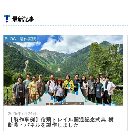
最新記事
BLOG
,
製作実績
2025年7月24日
【製作事例】信飛トレイル開通記念式典 横
断幕・パネルを製作しました